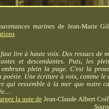
ouvenances marines
de Jean-Marie Gi
ations
 faut lire à haute voix. Des ressacs de 
ntes et descendantes. Puis, les plein
 embruns plein la page. C'est la pros
a poésie. Une écriture à voix, comme le 
re qui ressemble à la mer que notre c
uée…
argez la note de
Jean-Claude Albert Coif
Souv