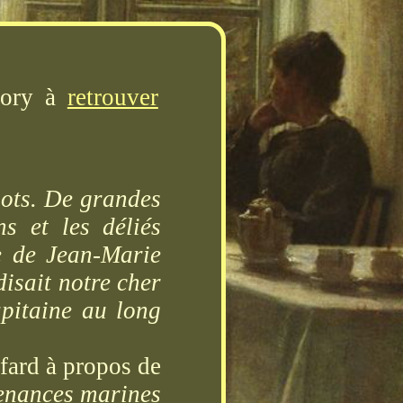
lory à
retrouver
mots. De grandes
s et les déliés
e de Jean-Marie
disait notre cher
apitaine au long
fard à propos de
enances marines