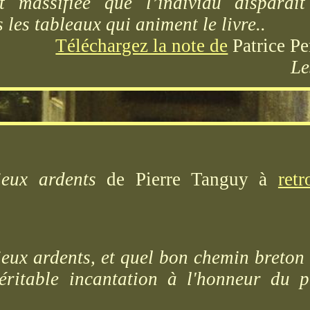
t massifiée que l’individu disparaî
les tableaux qui animent le livre..
Téléchargez la note de
Patrice Pe
Le
ieux ardents
de Pierre Tanguy à
ret
ieux ardents, et quel bon chemin breton 
véritable incantation à l'honneur du 