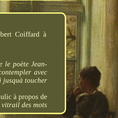
ert Coiffard à
e le poète Jean-
contempler avec
ci jusquà toucher
ulic à propos de
 vitrail des mots