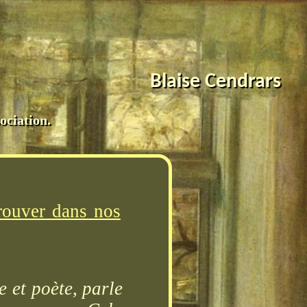
Blaise Cendrars
ociation.
trouver dans nos
 et poète, parle